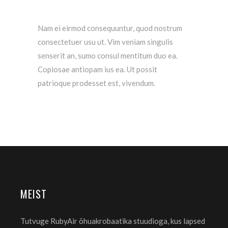
Nam ei eirmod consequuntur, quod nostrum
consectetuer usu ut. Vim veniam singulis
senserit an, sumo consul mentitum duo ea.
Copiosae antiopam ius ea. Ut possit
patrioque prodesset est, vivendum.
MEIST
Tutvuge RubyAir õhuakrobaatika stuudioga, kus lapsed