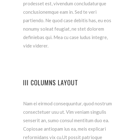
prodesset est, vivendum concludaturque
conclusionemque eam in. Sed te veri
partiendo. Ne quod case debitis has, eu eos
nonumy soleat feugiat, ne stet dolorem
definiebas qui. Mea cu case ludus integre,
vide viderer.
III COLUMNS LAYOUT
Nam ei eirmod consequuntur, quod nostrum
consectetuer usu ut. Vim veniam singulis
senserit an, sumo consul mentitum duo ea.
Copiosae antiopam ius ea, meis explicari
reformidans vix cu.Ut possit patrioque