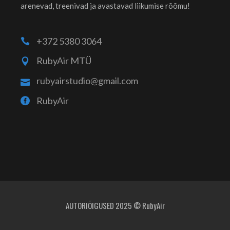
arenevad, treenivad ja avastavad liikumise rõõmu!
+372 5380 3064
RubyAir MTÜ
rubyairstudio@gmail.com
RubyAir
AUTORIÕIGUSED 2025 © RubyAir