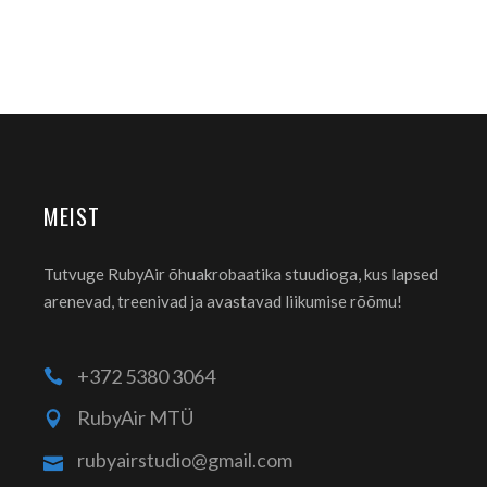
MEIST
Tutvuge RubyAir õhuakrobaatika stuudioga, kus lapsed
arenevad, treenivad ja avastavad liikumise rõõmu!
+372 5380 3064
RubyAir MTÜ
rubyairstudio@gmail.com