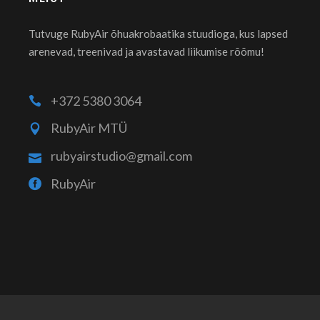
Tutvuge RubyAir õhuakrobaatika stuudioga, kus lapsed
arenevad, treenivad ja avastavad liikumise rõõmu!
+372 5380 3064
RubyAir MTÜ
rubyairstudio@gmail.com
RubyAir