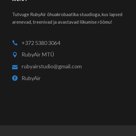
Tutvuge RubyAir õhuakrobaatika stuudioga, kus lapsed
arenevad, treenivad ja avastavad liikumise rõõmu!
+372 5380 3064
RubyAir MTÜ
rubyairstudio@gmail.com
RubyAir