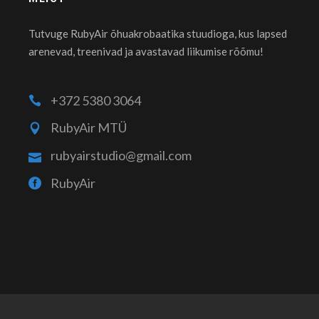
Tutvuge RubyAir õhuakrobaatika stuudioga, kus lapsed
arenevad, treenivad ja avastavad liikumise rõõmu!
+372 5380 3064
RubyAir MTÜ
rubyairstudio@gmail.com
RubyAir