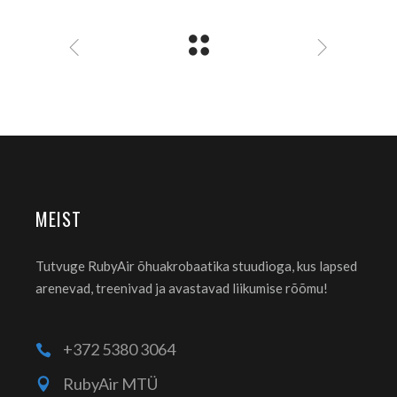
MEIST
Tutvuge RubyAir õhuakrobaatika stuudioga, kus lapsed
arenevad, treenivad ja avastavad liikumise rõõmu!
+372 5380 3064
RubyAir MTÜ