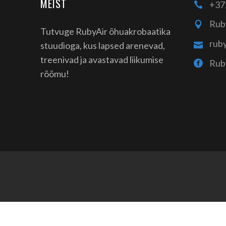
MEIST
+37
Rub
Tutvuge RubyAir õhuakrobaatika
rub
stuudioga, kus lapsed arenevad,
treenivad ja avastavad liikumise
Rub
rõõmu!