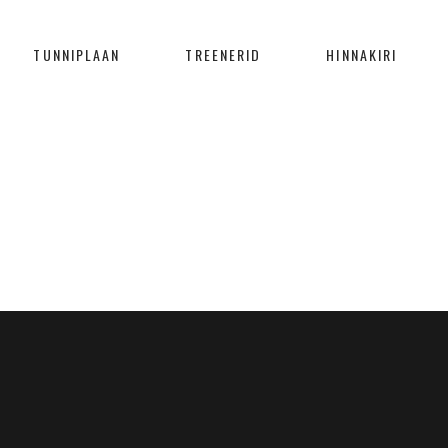
TUNNIPLAAN
TREENERID
HINNAKIRI
MASONRY WITH SPACE
Home
/
Portfolio
/
Masonry With Space