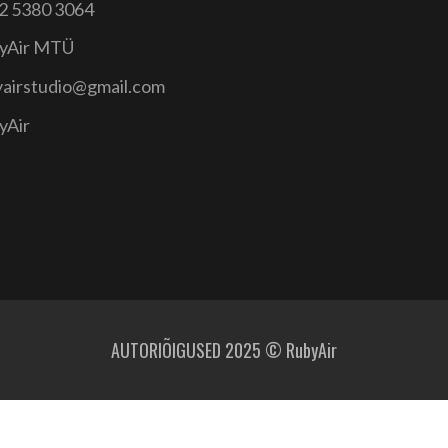
2 5380 3064
yAir MTÜ
yairstudio@gmail.com
yAir
AUTORIÕIGUSED 2025 © RubyAir