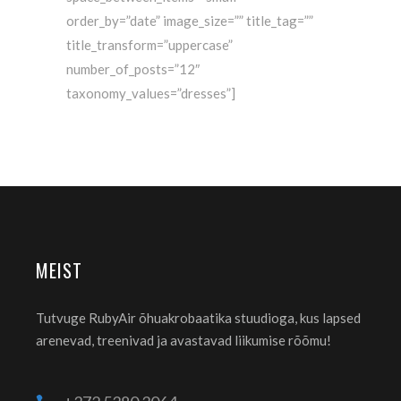
order_by=”date” image_size=”” title_tag=””
title_transform=”uppercase”
number_of_posts=”12″
taxonomy_values=”dresses”]
MEIST
Tutvuge RubyAir õhuakrobaatika stuudioga, kus lapsed
arenevad, treenivad ja avastavad liikumise rõõmu!