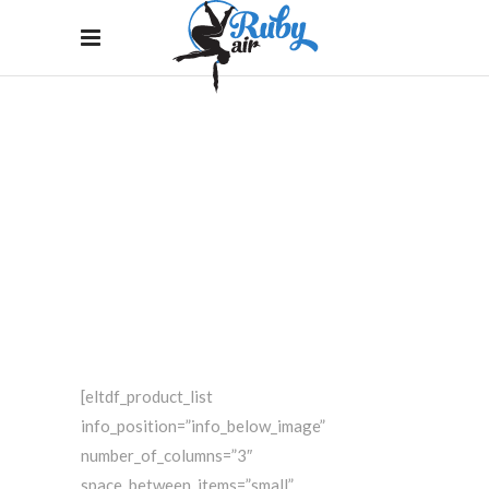
[eltdf_product_list
info_position=”info_below_image”
number_of_columns=”3″
space_between_items=”small”