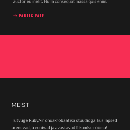
auctor eu inelit. Nulla consequat massa quis enim.
PARTICIPATE
MEIST
Tutvuge RubyAir õhuakrobaatika stuudioga, kus lapsed
arenevad, treenivad ja avastavad liikumise rõõmu!