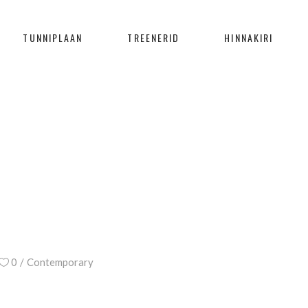
TUNNIPLAAN
TREENERID
HINNAKIRI
PLEASURE TAG
Home
/
Posts tagged "Pleasure"
0
Contemporary