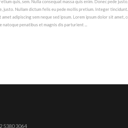
retium quis, sem. Nulla consequat massa quis enim. Donec pede justo, fr
ae, justo. Nullam dictum felis eu pede mollis pretium. Integer tincidu
 amet adipiscing sem neque sed ipsum. Lorem ipsum dolor sit amet, 
e natoque penatibus et magnis dis parturient
2 5380 3064