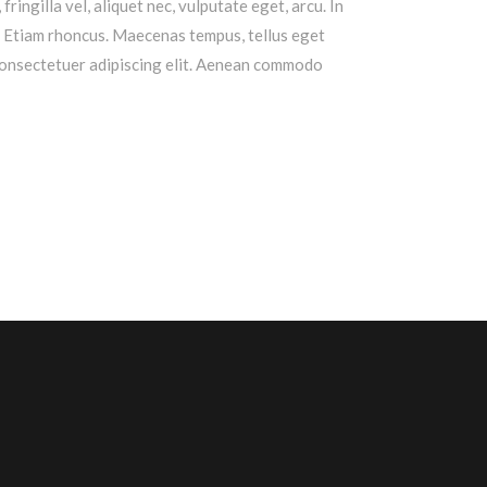
ingilla vel, aliquet nec, vulputate eget, arcu. In
nt. Etiam rhoncus. Maecenas tempus, tellus eget
consectetuer adipiscing elit. Aenean commodo