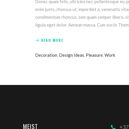
Donec quam felis, ultricies nec, pellentesque eu, p
enim justo, rhoncus ut, imperdiet a, venenatis vit
condimentum rhoncus, sem quam semper libero, sit
ligula eget dolor. Aenean massa. Cum sociis Them
READ MORE
Decoration
,
Design Ideas
,
Pleasure
,
Work
MEIST
+37